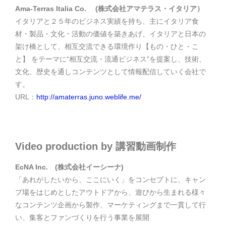
Ama-Terras Italia Co. (株式会社アマテラス・イタリア）
イタリアと２５年のビジネス実績を持ち、主にイタリア食
材・製品・文化・活動の価値を築きあげ、イタリアと日本の
架け橋として、相互交流できる環境作り【もの・ひと・こ
と】 をテーマに“相互交流・流通ビジネス”を提案し、技術、
文化、歴史を通しコンテンツとして情報配信していく会社で
す。
URL：
http://amaterras.juno.weblife.me/
Video production by 講習動画制作
EcNA Inc. (株式会社イーシーナ)
「あれがしたいから、ここにいく」をコンセプトに、キャン
プ場をはじめとしたアウトドアから、遊びから生まれる様々
なコンテンツ企画から製作、マーケティングまで一貫して行
い、集客とファンづくりを行う事業を展開