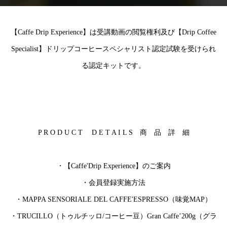
【Caffe Drip Experience】は受講動画の閲覧権利及び【Drip Coffee
Specialist】ドリップコーヒースペシャリスト認定試験を受けられ
る認定キットです。
P R O D U C T D E T A I L S 商 品 詳 細
・【Caffe'Drip Experience】のご案内
・会員登録実施方法
・MAPPA SENSORIALE DEL CAFFE'ESPRESSO（味覚MAP）
・TRUCILLO（トゥルチッロ/コーヒー豆）Gran Caffe’200g（グラ